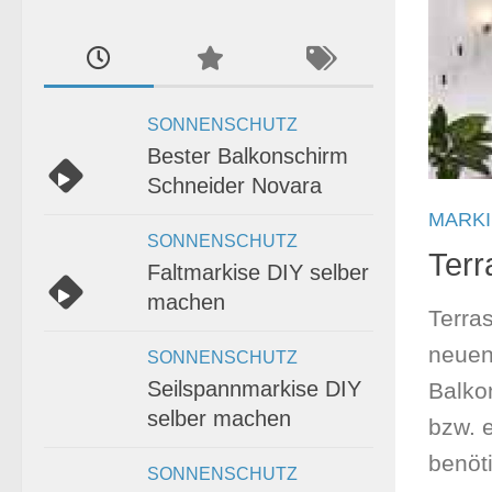
SONNENSCHUTZ
Bester Balkonschirm
Schneider Novara
MARK
SONNENSCHUTZ
Terr
Faltmarkise DIY selber
machen
Terra
neuen
SONNENSCHUTZ
Seilspannmarkise DIY
Balko
selber machen
bzw. 
benöt
SONNENSCHUTZ