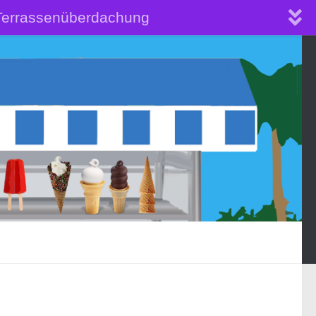
Terrassenüberdachung
obil selber anbauen