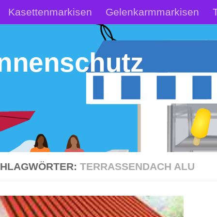
Kasettenmarkisen
Gelenkarmmarkisen
ür den heimischen Garten
Dachmarkise Wohnm
onnenschutz
CHLAGWÖRTER:
TERRASSENDACH ALU