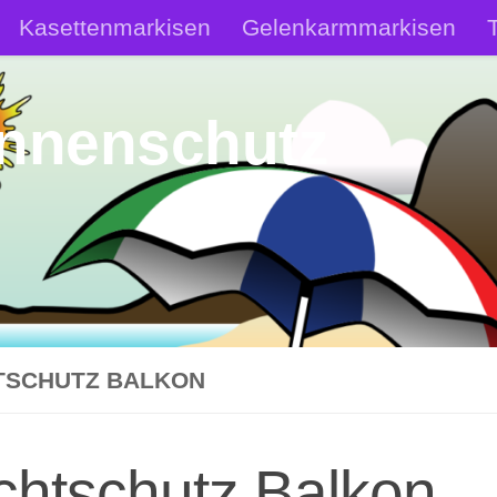
Kasettenmarkisen
Gelenkarmmarkisen
ür den heimischen Garten
Dachmarkise Wohnm
onnenschutz
TSCHUTZ BALKON
chtschutz Balkon