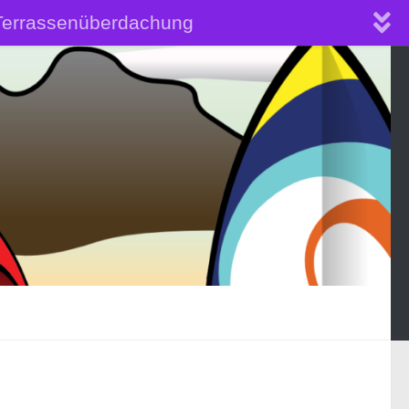
Terrassenüberdachung
obil selber anbauen