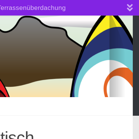
Terrassenüberdachung
obil selber anbauen
tisch