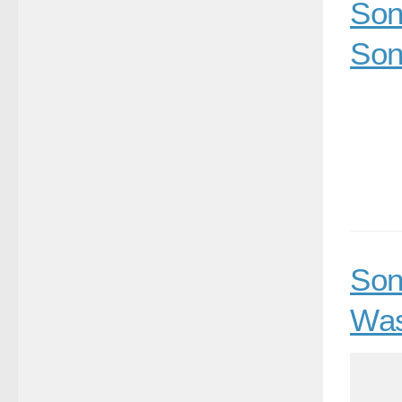
Son
Son
Son
Was