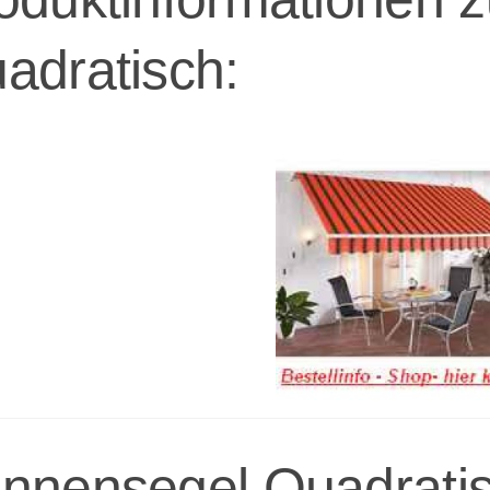
adratisch:
nnensegel Quadrati