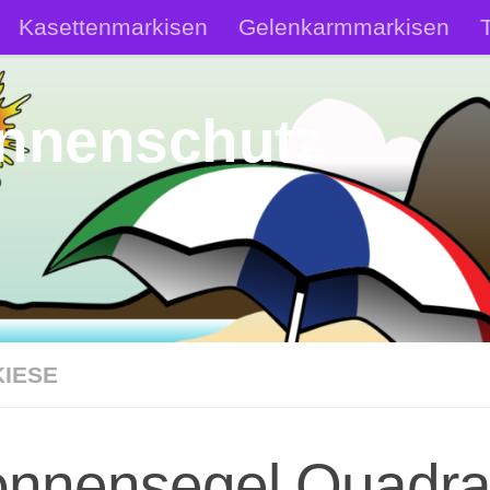
Kasettenmarkisen
Gelenkarmmarkisen
ür den heimischen Garten
Dachmarkise Wohnm
onnenschutz
IESE
nnensegel Quadra