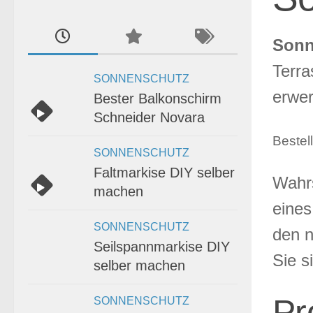
Sonn
Terra
SONNENSCHUTZ
erwer
Bester Balkonschirm
Schneider Novara
Bestel
SONNENSCHUTZ
Faltmarkise DIY selber
Wahrs
machen
eines
SONNENSCHUTZ
den n
Seilspannmarkise DIY
Sie s
selber machen
Pr
SONNENSCHUTZ