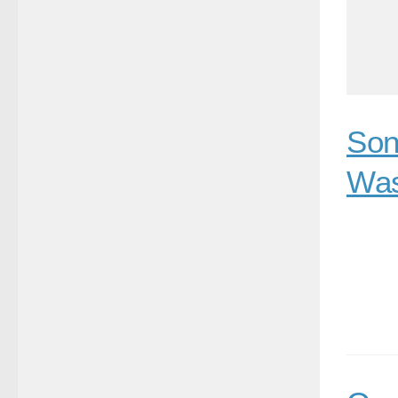
Son
Was