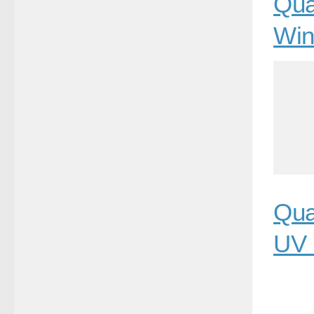
Qua
Win
Qua
UV 